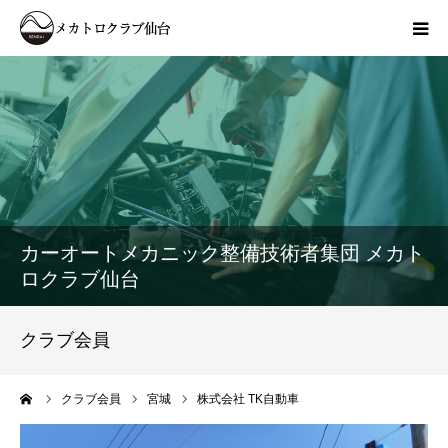
HOME
お知らせ
メカトロクラブ仙台
カーオートメカニック整備技術者集団 メカト
会員紹介
ロクラブ仙台
ブログ
クラブ会員
ーム
クラブ会員
宮城
株式会社 TK自動車