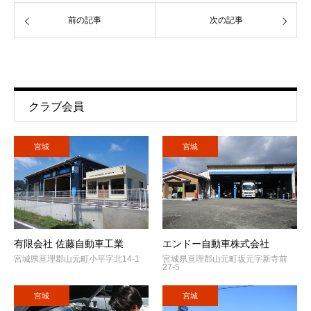
前の記事
次の記事
クラブ会員
宮城
宮城
有限会社 佐藤自動車工業
エンドー自動車株式会社
宮城県亘理郡山元町小平字北14-1
宮城県亘理郡山元町坂元字新寺前
27-5
宮城
宮城