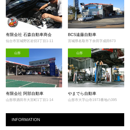
有限会社 石森自動車商会
BCS遠藤自動車
仙台市宮城野区岩切3丁目1-11
宮城県名取市下余田字成田673
山形
山形
有限会社 阿部自動車
やまでら自動車
山形県酒田市大宮町1丁目1-14
山形市大字山寺1973番地の395
INFORMATION